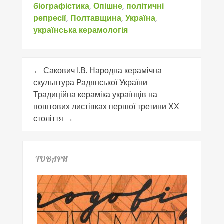
біографістика
,
Опішне
,
політичні
репресії
,
Полтавщина
,
Україна
,
українська керамологія
←
Сакович І.В. Народна керамічна
скульптура Радянської України
Традиційна кераміка українців на
поштових листівках першої третини ХХ
століття
→
ТОВАРИ