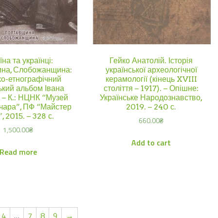
їна та українці:
Гейко Анатолій. Історія
на, Слобожанщина:
української археологічної
ко-етнографічний
керамології (кінець XVIII
ький альбом Івана
століття – 1917). – Опішне:
 – К.: НЦНК “Музей
Українське Народознавство,
нчара”, ПФ “Майстер
2019. – 240 с.
, 2015. – 328 с.
660.00
₴
1,500.00
₴
Add to cart
Read more
4
…
7
8
9
→