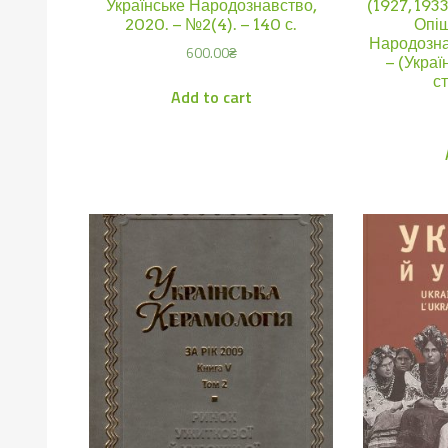
Українське Народознавство,
(1927, 1933
2020. – №2(4). – 140 с.
Опіш
Народознав
600.00
₴
– (Украї
ст
Add to cart