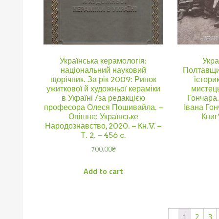
Українська керамологія:
Укра
національний науковий
Полтавщи
щорічник. За рік 2009: Ринок
істори
ужиткової й художньої кераміки
мистец
в Україні /за редакцією
Гончара.
професора Олеся Пошивайла. –
Івана Го
Опішне: Українське
Книг”
Народознавство, 2020. – Кн.V. –
Т. 2. – 456 c.
700.00
₴
Add to cart
1
2
3