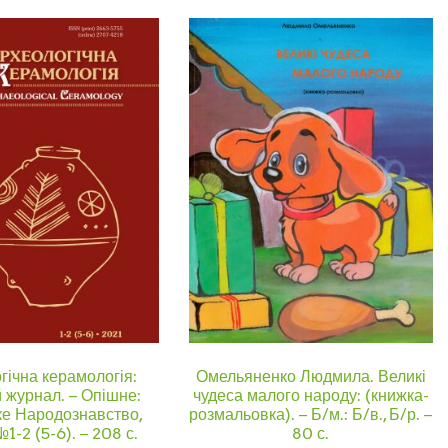
гічна керамологія:
Омельяненко Людмила. Великі
 журнал. – Опішне:
чудеса малого народу: (книжка-
ке Народознавство,
розмальовка). – Б/м.: Б/в., Б/р. –
№1-2 (5-6). – 208 с.
80 с.