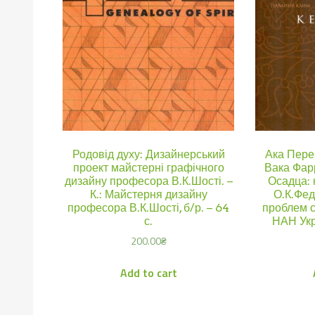
Родовід духу: Дизайнерський
Ака Пере
проект майстерні графічного
Вака Фар
дизайну професора В.К.Шості. –
Осадца: 
К.: Майстерня дизайну
О.К.Федо
професора В.К.Шості, б/р. – 64
проблем с
с.
НАН Укра
200.00
₴
Add to cart