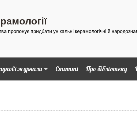
ерамології
тва пропонує придбати унікальні керамологічні й народозна
аукові журнали
Статті
Про бібліотеку