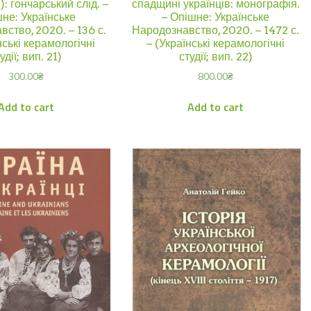
): гончарський слід. –
спадщині українців: монографія.
не: Українське
– Опішне: Українське
ство, 2020. – 136 с.
Народознавство, 2020. – 1472 с.
нські керамологічні
– (Українські керамологічні
удії; вип. 21)
студії; вип. 22)
300.00
₴
800.00
₴
Add to cart
Add to cart