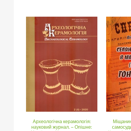
Археологічна керамологія:
Міщанин
науковий журнал. – Опішне:
самосуд