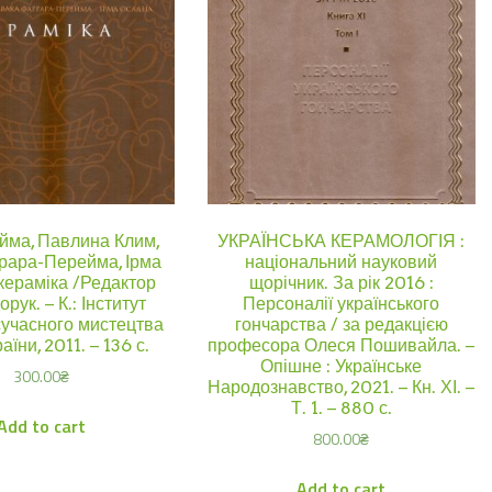
йма, Павлина Клим,
УКРАЇНСЬКА КЕРАМОЛОГІЯ :
рара-Перейма, Ірма
національний науковий
кераміка /Редактор
щорічник. За рік 2016 :
рук. – К.: Інститут
Персоналії українського
учасного мистецтва
гончарства / за редакцією
їни, 2011. – 136 с.
професора Олеся Пошивайла. –
Опішне : Українське
300.00
₴
Народознавство, 2021. – Кн. ХІ. –
Т. 1. – 880 с.
Add to cart
800.00
₴
Add to cart