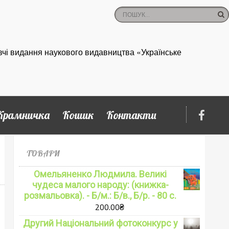
вчі видання наукового видавництва «Українське
Крамничка
Кошик
Контакти
ТОВАРИ
Омельяненко Людмила. Великі
чудеса малого народу: (книжка-
розмальовка). - Б/м.: Б/в., Б/р. - 80 с.
200.00
₴
Другий Національний фотоконкурс у