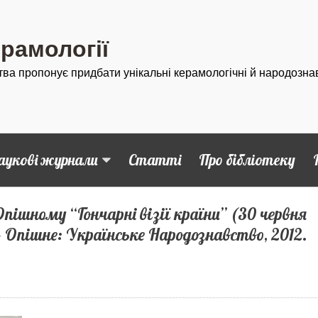
ерамології
тва пропонує придбати унікальні керамологічні й народозна
аукові журнали
Статті
Про бібліотеку
пішному “Гончарні візії країни” (30 червня
– Опішне: Українське Народознавство, 2012.