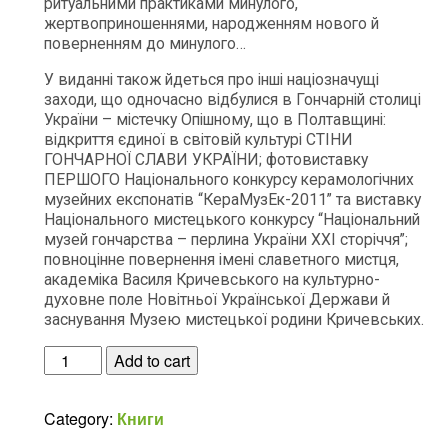
ритуальними практиками минулого,
жертвоприношеннями, народженням нового й
поверненням до минулого…
У виданні також йдеться про інші націозначущі
заходи, що одночасно відбулися в Гончарній столиці
України – містечку Опішному, що в Полтавщині:
відкриття єдиної в світовій культурі СТІНИ
ГОНЧАРНОЇ СЛАВИ УКРАЇНИ; фотовиставку
ПЕРШОГО Національного конкурсу керамологічних
музейних експонатів “КераМузЕк-2011” та виставку
Національного мистецького конкурсу “Національний
музей гончарства – перлина України ХХІ сторіччя”;
повноцінне повернення імені славетного мистця,
академіка Василя Кричевського на культурно-
духовне поле Новітньої Української Держави й
заснування Музею мистецької родини Кричевських.
Другий
Add to cart
Національний
фотоконкурс
Category:
Книги
у