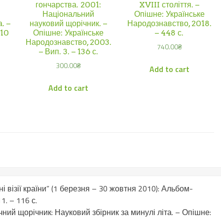
гончарства. 2001:
XVIII століття. –
Національний
Опішне: Українське
. –
науковий щорічник. –
Народознавство, 2018.
410
Опішне: Українське
– 448 с.
Народознавство, 2003.
740.00
₴
– Вип. 3. – 136 с.
300.00
₴
Add to cart
Add to cart
візії країни” (1 березня – 30 жовтня 2010): Альбом-
. – 116 с.
ний щорічник: Науковий збірник за минулі літа. – Опішне: