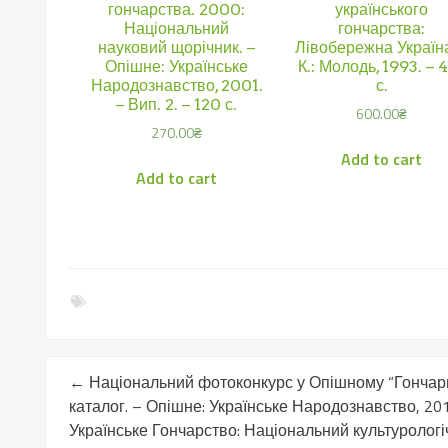
гончарства. 2000:
українського
Національний
гончарства:
науковий щорічник. –
Лівобережна Україна
Опішне: Українське
К.: Молодь, 1993. – 
Народознавство, 2001.
с.
– Вип. 2. – 120 с.
600.00
₴
270.00
₴
Add to cart
Add to cart
←
Національний фотоконкурс у Опішному “Гончарні 
каталог. – Опішне: Українське Народознавство, 2011
Українське Гончарство: Національний культурологіч