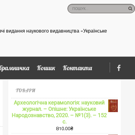
вчі видання наукового видавництва «Українське
Крамничка
Кошик
Контакти
ТОВАРИ
Археологічна керамологія: науковий
журнал. – Опішне: Українське
Народознавство, 2020. – №1(3). – 152
с.
810.00
₴