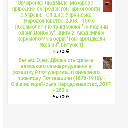
Овчаренко Людмила. Макарово-
ярівський осередок гончарної освіти
в Україні. - Опішне: Українське
Народознавство, 2008. - 160 с. -
(Керамологічне трикнижжя "Гончарний
здвиг Донбасу", книга 2; Академічна
керамологічна серія "Гончарні школи
України", випуск 1)
450.00
₴
Белько Олег. Діяльність органів
земського самоврядування з
розвитку й популяризації гончарного
промислу Полтавщини (1876-1919). -
Опішне: Українське Народознавство, 2017.
- 280 с.
540.00
₴