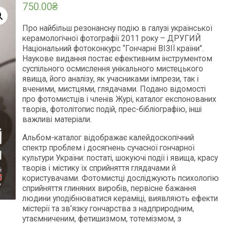
750.00
₴
Про найбільш резонансну подію в галузі української
керамологічної фотографії 2011 року – ДРУГИЙ
Національний фотоконкурс “Гончарні ВІЗІЇ країни”.
Наукове видання постає ефективним інструментом
суспільного осмислення унікального мистецького
явища, його аналізу, як учасниками імпрези, так і
вченими, мистцями, глядачами. Подано відомості
про фотомистців і членів Журі, каталог експонованих
творів, фотолітопис подій, прес-бібліографію, інші
важливі матеріали.
Альбом-каталог відображає калейдоскопічний
спектр проблем і досягнень сучасної гончарної
культури України: постаті, шокуючі події і явища, красу
творів і містику їх сприйняття глядачами й
користувачами. Фотомистці досліджують психологію
сприйняття глиняних виробів, первісне бажання
людини уподібнюватися кераміці, виявляють ефекти
містерії та зв’язку гончарства з надприродним,
утаємниченим, фетишизмом, тотемізмом, з