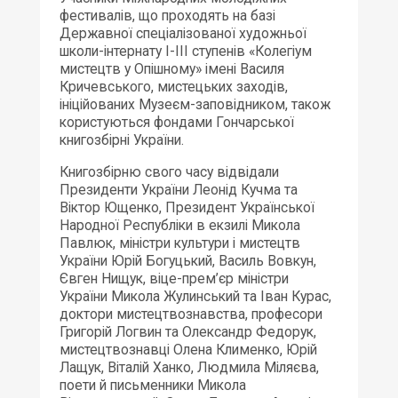
фестивалів, що проходять на базі
Державної спеціалізованої художньої
школи-інтернату І-ІІІ ступенів «Колегіум
мистецтв у Опішному» імені Василя
Кричевського, мистецьких заходів,
ініційованих Музеєм-заповідником, також
користуються фондами Гончарської
книгозбірні України.
Книгозбірню свого часу відвідали
Президенти України Леонід Кучма та
Віктор Ющенко, Президент Української
Народної Республіки в екзилі Микола
Павлюк, міністри культури і мистецтв
України Юрій Богуцький, Василь Вовкун,
Євген Нищук, віце-прем’єр міністри
України Микола Жулинський та Іван Курас,
доктори мистецтвознавства, професори
Григорій Логвин та Олександр Федорук,
мистецтвознавці Олена Клименко, Юрій
Лащук, Віталій Ханко, Людмила Міляєва,
поети й письменники Микола