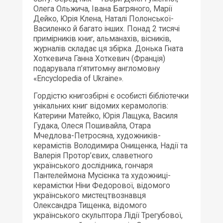
Олега Ольжича, Івана Багряного, Марії
Дейко, Юрія Клена, Наталі Полонської-
Василенко й багато інших. Понад 2 тисячі
примірників книг, альманахів, вісників,
журналів складає ця збірка. Донька Гната
Хоткевича Ганна Хоткевич (Франція)
подарувала п’ятитомну англомовну
«Encyclopedia of Ukraine».
Гордістю книгозбірні є особисті бібліотечки
унікальних книг відомих керамологів:
Катерини Матейко, Юрія Лащука, Василя
Гудака, Олеся Пошивайла, Отара
Мчедлова-Петросяна, художників-
керамістів Володимира Онищенка, Надії та
Валерія Протор’євих, славетного
українського дослідника, гончаря
Пантелеймона Мусієнка та художниці-
керамістки Ніни Федорової, відомого
українського мистецтвознавця
Олександра Тищенка, відомого
українського скульптора Лідії Трегубової,