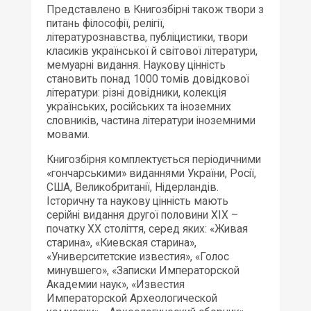
Представлено в Книгозбірні також твори з
питань філософії, релігії,
літературознавства, публіцистики, твори
класиків української й світової літератури,
мемуарні видання. Наукову цінність
становить понад 1000 томів довідкової
літератури: різні довідники, колекція
українських, російських та іноземних
словників, частина літератури іноземними
мовами.
Книгозбірня комплектується періодичними
«гончарськими» виданнями України, Росії,
США, Великобританії, Нідерландів.
Історичну та наукову цінність мають
серійні видання другої половини ХІХ –
початку ХХ століття, серед яких: «Живая
старина», «Киевская старина»,
«Университетские известия», «Голос
минувшего», «Записки Императорской
Академии наук», «Известия
Императорской Археологической