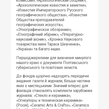
комиссии», «Археологический сборник»,
«Археологические известия и заметки»,
«Известия Императорского Русского
географического общества», «Известия
Общества преподавателей
географических искусств»,
«Этнографическое обозрение»,
«Етнографічний збірник», «Літературно-
науковий вісник», «Хроніка Наукового
товариства імені Тараса Шевченка»,
«Україна» та багато інших.
Першоджерелами для вивчення минулого
нашого краю є документи Полтавського
губернського та повітових земств.
До фондів щорічно надходять періодичні
видання: газети й журнали, більша частина
яких є мистецькими. Значний інтерес для
фахівців становлять комплекти зарубіжних
журналів: «Стекло и керамика»,
«Огнеупоры и техническая керамика»
(Росія); «Ceramic Arts & Crafts», «Ceramics