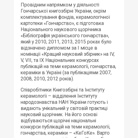
Провідним напрямком у діяльності
Гончарської книгозбірні України, окрім
комплектування фондів, керамологічної
картотеки «Гончарство», є підготовка
Національного наукового щорічника
«Бібліографія українського гончарства»,
який у 2010, 2011, 2013, 2015 роках було
відзначено дипломом за І місце в
номінації «Кращий науковий збірник» на ІV,
V, VІІ, та ІХ Національних конкурсах
публікацій на теми керамології, гончарства,
кераміки в Україні (за публікаціями 2007,
2008, 2010, 2012 років).
Співробітники Книгозбірні та Інституту
керамології – відділення Інституту
народознавства НАН України готують і
видають унікальний у світовій практиці
науковий щорічник. На його основі
відбуваються щорічні національні
конкурси публікацій на теми керамології,
гончарства, кераміки – «КеГоКе». Варто