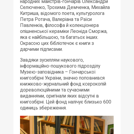
народних майстрів-гончарів Олександри
Селюченко, Трохима Демченка, Михайла
Китриша, відомого поета, культуролога
Петра Ротача, Валеріана та Раїси
Павленків, філософа й колекціонера
опішненської кераміки Леоніда Сморжа,
яка є найбільшою, та багатьох інших.
Окрасою цих бібліотечок є книги з
дарчими підписами.
Завдяки зусиллям наукового,
інформаційно-пошукового підрозділу
Музею-заповідника – Гончарської
книгозбірні України, значно поповнився
книжково-журнальний фонд ксерокопій
дореволюційними та сучасними
виданнями, оригінали яких відсутні в
книгозбірні. Цей фонд налічує близько 600
одиниць збереження.