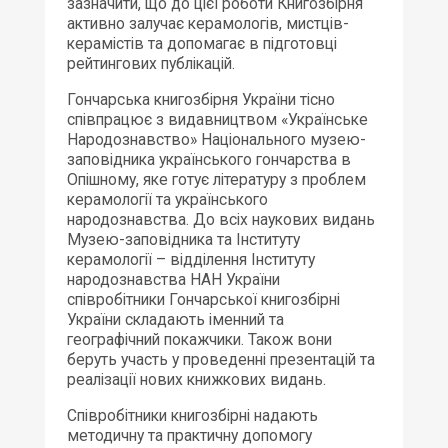
зазначити, що до цієї роботи Книгозбірня
активно залучає керамологів, мистців-
керамістів та допомагає в підготовці
рейтингових публікацій.
Гончарська книгозбірня України тісно
співпрацює з видавництвом «Українське
Народознавство» Національного музею-
заповідника українського гончарства в
Опішному, яке готує літературу з проблем
керамології та українського
народознавства. До всіх наукових видань
Музею-заповідника та Інституту
керамології – відділення Інституту
народознавства НАН України
співробітники Гончарської книгозбірні
України складають іменний та
географічний покажчики. Також вони
беруть участь у проведенні презентацій та
реалізації нових книжкових видань.
Співробітники книгозбірні надають
методичну та практичну допомогу