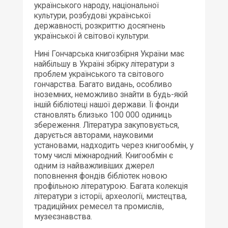
українського народу, національної
культури, розбудові української
державності, розкриттю досягнень
української й світової культури.
Нині Гончарська книгозбірня України має
найбільшу в Україні збірку літератури з
проблем українського та світового
гончарства. Багато видань, особливо
іноземних, неможливо знайти в будь-якій
іншій бібліотеці нашої держави. Її фонди
становлять близько 100 000 одиниць
збереження. Література закуповується,
дарується авторами, науковими
установами, надходить через книгообмін, у
тому числі міжнародний. Книгообмін є
одним із найважливіших джерел
поповнення фондів бібліотек новою
профільною літературою. Багата колекція
літератури з історії, археології, мистецтва,
традиційних ремесел та промислів,
музеєзнавства.