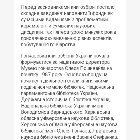
Перед засновниками книгозбірні постало
складне завдання: наповнити її фонди як
сучасними виданнями з проблематики
керамології й суміжних наукових
дисциплін, так і літературою минулих років,
присвяченою вивченню різних аспектів
побутування гончарства.
Гончарська книгозбірня України почала
формуватися за ініціативою директора
Музею гончарства Олеся Пошивайла на
початку 1987 року. Основою фонду на
початку її діяльності стали книги, якими
поділилися чимало бібліотек: Національна
парламентська бібліотека України,
Державна історична бібліотека України,
Національна бібліотека України імені
Володимира Вернадського, Харківська
обласна універсальна наукова бібліотека,
Херсонська обласна універсальна наукова
бібліотека імені Олеся Гончара, Львівська
наукова бібліотека імені Василя Стефаника,