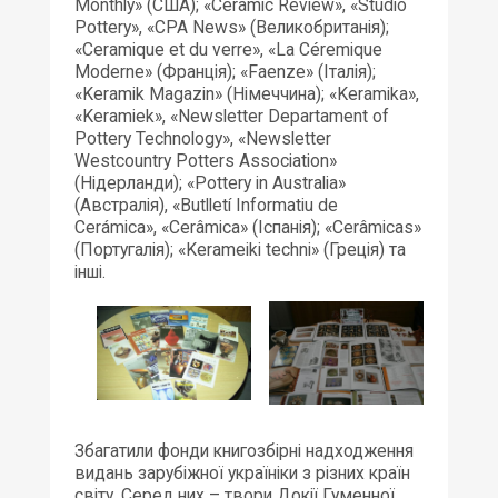
Monthly» (США); «Ceramic Review», «Studio
Pottery», «CPA News» (Великобританія);
«Ceramique et du verre», «La Céremique
Moderne» (Франція); «Faenze» (Італія);
«Keramik Magazin» (Німеччина); «Keramika»,
«Keramiek», «Newsletter Departament of
Pottery Technology», «Newsletter
Westcountry Potters Association»
(Нідерланди); «Pottery in Australia»
(Австралія), «Butlletí Informatiu de
Cerámica», «Cerâmica» (Іспанія); «Cerâmicas»
(Португалія); «Kerameiki techni» (Греція) та
інші.
Збагатили фонди книгозбірні надходження
видань зарубіжної україніки з різних країн
світу. Серед них – твори Докії Гуменної,