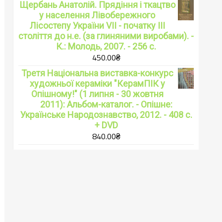
Щербань Анатолій. Прядіння і ткацтво
у населення Лівобережного
Лісостепу України VII - початку ІІІ
століття до н.е. (за глиняними виробами). -
К.: Молодь, 2007. - 256 с.
450.00
₴
Третя Національна виставка-конкурс
художньої кераміки "КерамПІК у
Опішному!" (1 липня - 30 жовтня
2011): Альбом-каталог. - Опішне:
Українське Народознавство, 2012. - 408 с.
+ DVD
840.00
₴