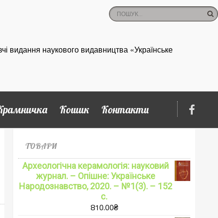
вчі видання наукового видавництва «Українське
Крамничка
Кошик
Контакти
ТОВАРИ
Археологічна керамологія: науковий
журнал. – Опішне: Українське
Народознавство, 2020. – №1(3). – 152
с.
810.00
₴