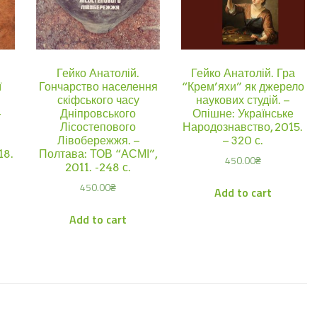
Гейко Анатолій.
Гейко Анатолій. Гра
ї
Гончарство населення
“Крем’яхи” як джерело
скіфського часу
наукових студій. –
-
Дніпровського
Опішне: Українське
Лісостепового
Народознавство, 2015.
Лівобережжя. –
– 320 с.
18.
Полтава: ТОВ “АСМІ”,
450.00
₴
2011. -248 с.
450.00
₴
Add to cart
Add to cart