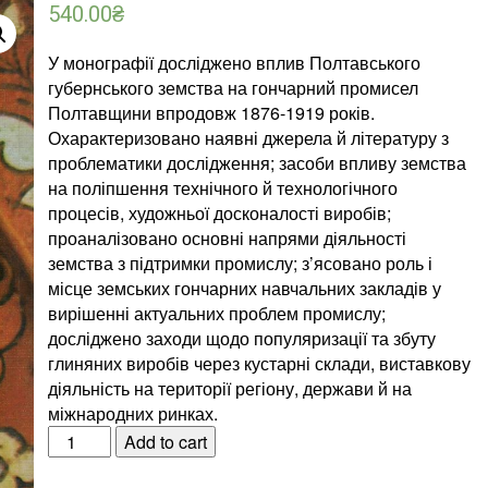
540.00
₴
У монографії досліджено вплив Полтавського
губернського земства на гончарний промисел
Полтавщини впродовж 1876-1919 років.
Охарактеризовано наявні джерела й літературу з
проблематики дослідження; засоби впливу земства
на поліпшення технічного й технологічного
процесів, художньої досконалості виробів;
проаналізовано основні напрями діяльності
земства з підтримки промислу; з’ясовано роль і
місце земських гончарних навчальних закладів у
вирішенні актуальних проблем промислу;
досліджено заходи щодо популяризації та збуту
глиняних виробів через кустарні склади, виставкову
діяльність на території регіону, держави й на
міжнародних ринках.
Белько
Add to cart
Олег.
Діяльність