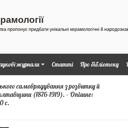
ерамології
тва пропонує придбати унікальні керамологічні й народозна
аукові журнали
Статті
Про бібліотеку
ського самоврядування з розвитку й
олтавщини (1876-1919). – Опішне:
0 с.