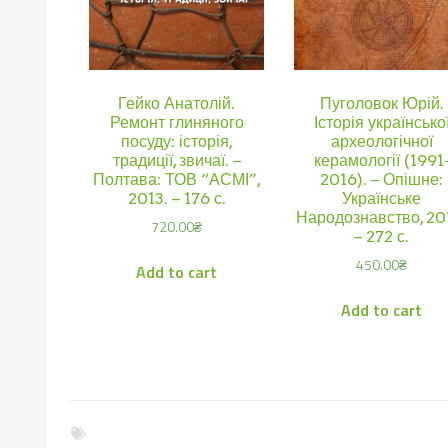
Гейко Анатолій.
Пуголовок Юрій.
Ремонт глиняного
Історія українсько
посуду: історія,
археологічної
традиції, звичаї. –
керамології (1991
Полтава: ТОВ “АСМІ”,
2016). – Опішне:
2013. – 176 с.
Українське
Народознавство, 20
720.00
₴
– 272 с.
450.00
₴
Add to cart
Add to cart