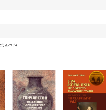
с.
quantity
ії, вип.14