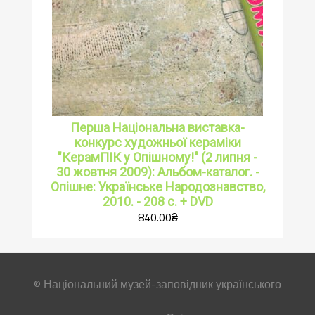
Перша Національна виставка-
конкурс художньої кераміки
"КерамПІК у Опішному!" (2 липня -
30 жовтня 2009): Альбом-каталог. -
Опішне: Українське Народознавство,
2010. - 208 с. + DVD
840.00
₴
© Національний музей-заповідник українського