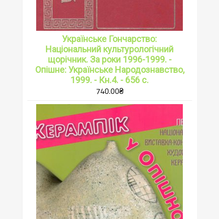
Українське Гончарство:
Національний культурологічний
щорічник. За роки 1996-1999. -
Опішне: Українське Народознавство,
1999. - Кн.4. - 656 с.
740.00
₴