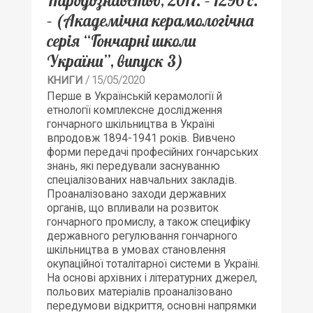
Народознавство, 2017. – 1296 с.
– (Академічна керамологічна
серія “Гончарні школи
України”, випуск 3)
/ 15/05/2020
КНИГИ
Перше в Українській керамології й
етнології комплексне дослідження
гончарного шкільництва в Україні
впродовж 1894-1941 років. Вивчено
форми передачі професійних гончарських
знань, які передували заснуванню
спеціалізованих навчальних закладів.
Проаналізовано заходи державних
органів, що впливали на розвиток
гончарного промислу, а також специфіку
державного регулювання гончарного
шкільництва в умовах становлення
окупаційної тоталітарної системи в Україні.
На основі архівних і літературних джерел,
польових матеріалів проаналізовано
передумови відкриття, основні напрямки