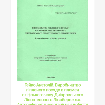
Гейко Анатолій. Виробництво
ліпленого посуду в племен
скіфського часу Дніпровського
Лісостепового Лівобережжя:
Автореферат дисертації на здобуття