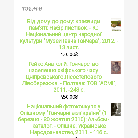
ТОВАРИ
Від дому до дому: краєвиди
пам'яті: Набір листівок. - К.:
Національний центр народної
культури "Музей Івана Гончара", 2012. -
13 лист.
120.00
₴
Гейко Анатолій. Гончарство
населення скіфського часу
Дніпровського Лісостепового
Лівобережжя. - Полтава: ТОВ "АСМІ",
2011. -248 с.
450.00
₴
Національний фотоконкурс у
Опішному "Гончарні візії країни" (1
березня - 30 жовтня 2010): Альбом-
каталог. - Опішне: Українське
Народознавство, 2011. - 116 с.