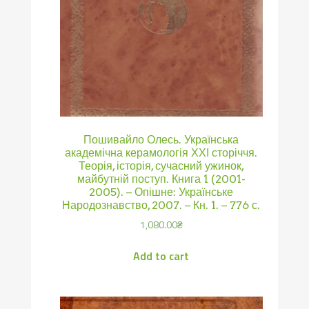
Пошивайло Олесь. Українська
академічна керамологія ХХІ сторіччя.
Теорія, історія, сучасний ужинок,
майбутній поступ. Книга 1 (2001-
2005). – Опішне: Українське
Народознавство, 2007. – Кн. 1. – 776 с.
1,080.00
₴
Add to cart