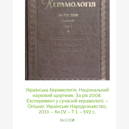
Українська Керамологія: Національний
науковий щорічник. За рік 2008:
Експеримент у сучасній керамології. –
Опішне: Українське Народознавство,
2013. – Кн.IV. – Т.1. – 592 с.
840.00
₴