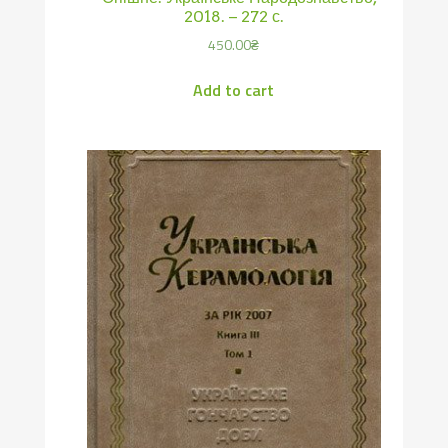
2018. – 272 с.
450.00
₴
Add to cart