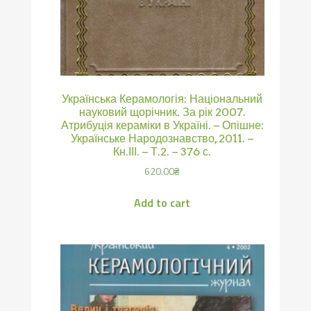
Українська Керамологія: Національний
науковий щорічник. За рік 2007.
Атрибуція кераміки в Україні. – Опішне:
Українське Народознавство, 2011. –
Кн.ІІІ. – Т.2. – 376 с.
620.00
₴
Add to cart