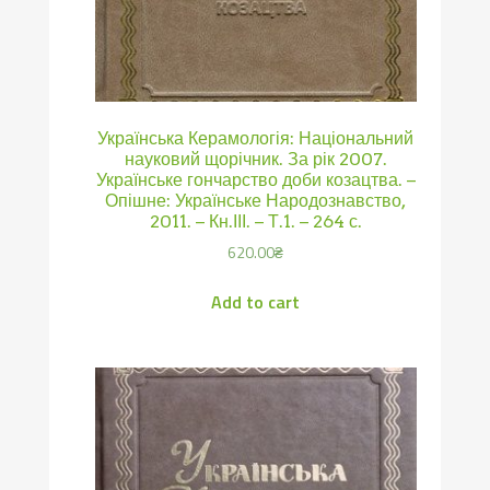
Українська Керамологія: Національний
науковий щорічник. За рік 2007.
Українське гончарство доби козацтва. –
Опішне: Українське Народознавство,
2011. – Кн.ІІІ. – Т.1. – 264 с.
620.00
₴
Add to cart