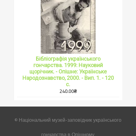
Бібліографія українського
гончарства. 1999: Науковий
щорічник. - Опішне: Українське
Народознавство, 2000. - Вип. 1. - 120
с.
240.00
₴
© Національний музей-заповідник українського
гончарства в Опішному