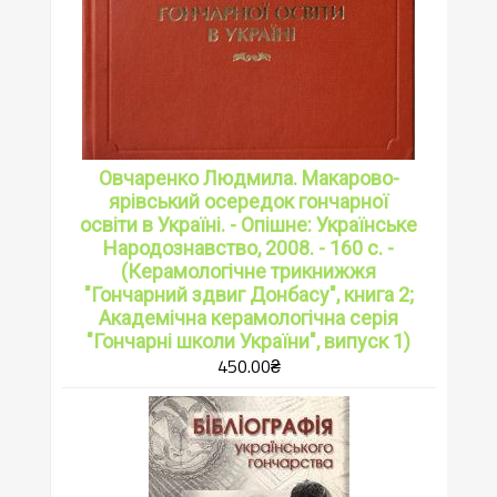
Овчаренко Людмила. Макарово-
ярівський осередок гончарної
освіти в Україні. - Опішне: Українське
Народознавство, 2008. - 160 с. -
(Керамологічне трикнижжя
"Гончарний здвиг Донбасу", книга 2;
Академічна керамологічна серія
"Гончарні школи України", випуск 1)
450.00
₴