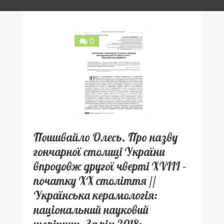
0
Пошивайло Олесь. Про назву
гончарної столиці України
впродовж другої чверті XVIII –
початку ХХ століття //
Українська керамологія:
національний науковий