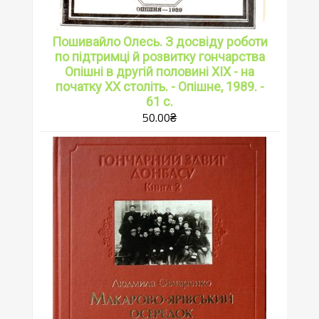
Пошивайло Олесь. З досвіду роботи
по підтримці й розвитку гончарства
Опішні в другій половині ХІХ - на
початку ХХ століть. - Опішне, 1989. -
61 с.
50.00
₴