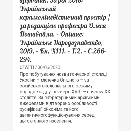
щорічник. За рік 2018:
Український
керамолінгвістичний простір /
за редакцією професора Олеся
Пошивайла. – Опішне:
Українське Народознавство,
2019. – Кн. ХІІІ. – Т.2. – С.266-
294.
/ 30/06/2020
СТАТТІ
Про побутування назви гончарної столиці
України – містечка Опішного – за
російськогоколоніального режиму
впродовж другої чверті ХVІІІ – початку ХХ
століття. За літературнимий архівними
джерелами відтворено особливості
русифікації ойконіма та його
автентичногофункціонування серед
автохтонного населення.