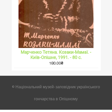
Марченко Тетяна. Козаки-Мамаї. -
Київ-Опішне, 1991. - 80 с.
180.00
₴
© Національний музей-заповідник українського
гончарства в Опішному