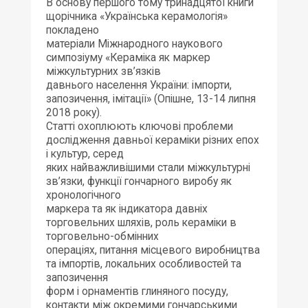
В основу першого тому тринадцятої книги
щорічника «Українська керамологія»
покладено
матеріали Міжнародного наукового
симпозіуму «Кераміка як маркер
міжкультурних зв’язків
давнього населення України: імпорти,
запозичення, імітації» (Опішне, 13-14 липня
2018 року).
Статті охоплюють ключові проблеми
дослідження давньої кераміки різних епох
і культур, серед
яких найважливішими стали міжкультурні
зв’язки, функції гончарного виробу як
хронологічного
маркера та як індикатора давніх
торговельних шляхів, роль кераміки в
торговельно-обмінних
операціях, питання місцевого виробництва
та імпортів, локальних особливостей та
запозичення
форм і орнаментів глиняного посуду,
контакти між окремими гончарськими