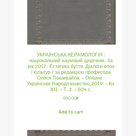
УКРАЇНСЬКА КЕРАМОЛОГІЯ :
національний науковий щорічник. За
рік 2017 : Естетика буття. Діалоги епох
і культур / за редакцією професора
Олеся Пошивайла. – Опішне :
Українське Народознавство, 2019. – Кн.
XII. – Т. 2. – 504 с.
890.00
₴
Add to cart