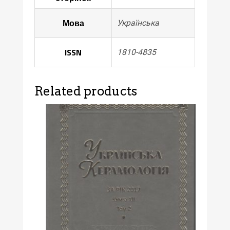
професора
Олеся
Мова
Українська
Пошивайла.
–
ISSN
1810-4835
Опішне
:
Українське
Related products
Народознавство,
2019.
–
Кн.
XIII.
–
Т.
1.
–
272
с.
quantity