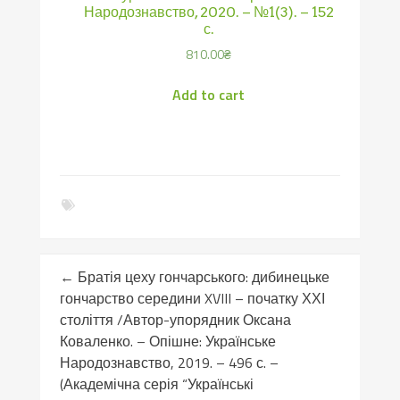
Народознавство, 2020. – №1(3). – 152
с.
810.00
₴
Add to cart
←
Братія цеху гончарського: дибинецьке
гончарство середини XVIII – початку ХХІ
століття /Автор-упорядник Оксана
Коваленко. – Опішне: Українське
Народознавство, 2019. – 496 с. –
(Академічна серія “Українські