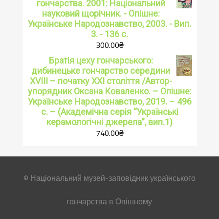
гончарства. 2001: Національний
науковий щорічник. - Опішне:
Українське Народознавство, 2003. - Вип.
3. - 136 с.
300.00
₴
Братія цеху гончарського:
дибинецьке гончарство середини
XVIII – початку ХХІ століття /Автор-
упорядник Оксана Коваленко. – Опішне:
Українське Народознавство, 2019. – 496
с. – (Академічна серія “Українські
керамологічні джерела”, вип.1)
740.00
₴
© Національний музей-заповідник українського
гончарства в Опішному