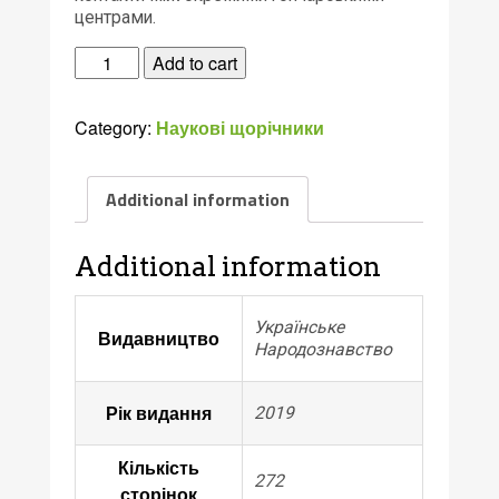
центрами.
УКРАЇНСЬКА
Add to cart
КЕРАМОЛОГІЯ
:
Category:
Наукові щорічники
національний
науковий
щорічник.
Additional information
За
рік
2018
Additional information
:
Кераміка
Українське
Видавництво
як
Народознавство
маркер
міжкультурних
Рік видання
2019
зв’язків
/
Кількість
за
272
редакцією
сторінок