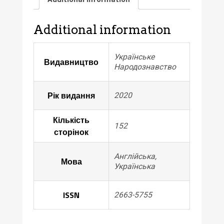
Народознавство,
2020.
–
Additional information
№1(3).
–
Українське
Видавництво
152
Народознавство
с.
quantity
Рік видання
2020
Кількість
152
сторінок
Англійська,
Мова
Українська
ISSN
2663-5755