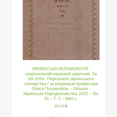
УКРАЇНСЬКА КЕРАМОЛОГІЯ :
національний науковий щорічник. За
рік 2016 : Персоналії українського
гончарства / за редакцією професора
Олеся Пошивайла. – Опішне :
Українське Народознавство, 2021. – Кн.
ХІ. – Т. 1. – 880 с.
800.00
₴