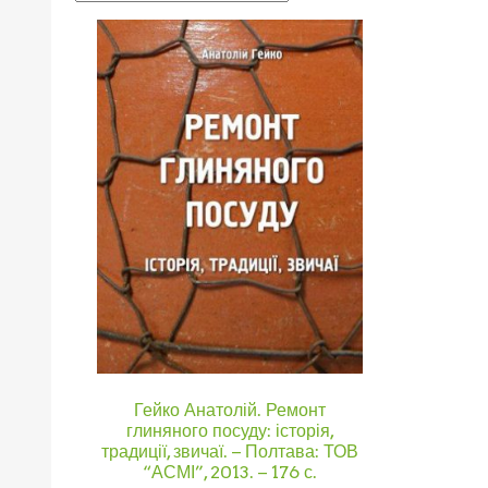
Гейко Анатолій. Ремонт
глиняного посуду: історія,
традиції, звичаї. – Полтава: ТОВ
“АСМІ”, 2013. – 176 с.