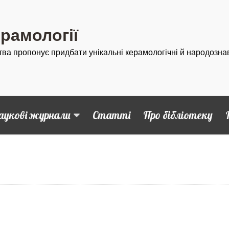
ерамології
тва пропонує придбати унікальні керамологічні й народозна
аукові журнали
Статті
Про бібліотеку