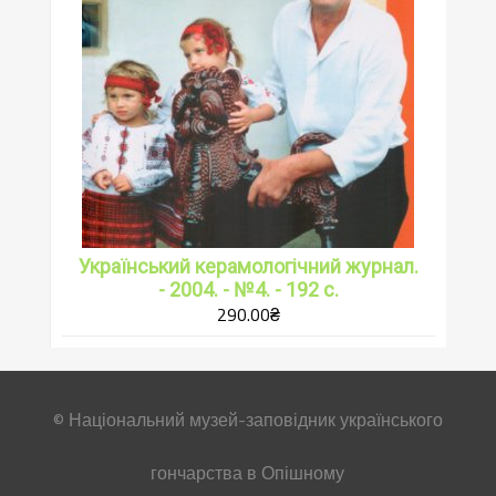
Український керамологічний журнал.
- 2004. - №4. - 192 с.
290.00
₴
© Національний музей-заповідник українського
гончарства в Опішному