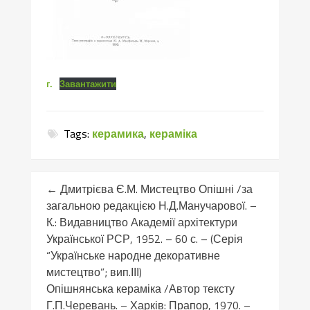
г.
Завантажити
Tags:
керамика
,
кераміка
←
Дмитрієва Є.М. Мистецтво Опішні /за
загальною редакцією Н.Д.Манучарової. –
К.: Видавництво Академії архітектури
Української РСР, 1952. – 60 с. – (Серія
“Українське народне декоративне
мистецтво”; вип.ІІІ)
Опішнянська кераміка /Автор тексту
Г.П.Черевань. – Харків: Прапор, 1970. –