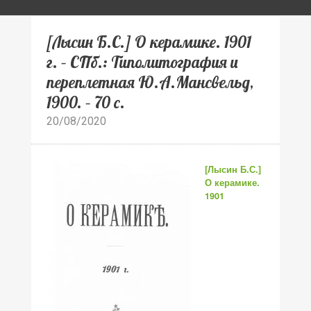
[Лысин Б.С.] О керамике. 1901
г. – СПб.: Типолитография и
переплетная Ю.А.Мансвельд,
1900. – 70 с.
20/08/2020
[Лысин Б.С.]
О керамике.
1901