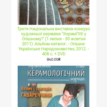
Третя Національна виставка-конкурс
художньої кераміки "КерамПІК у
Опішному!" (1 липня - 30 жовтня
2011): Альбом-каталог. - Опішне:
Українське Народознавство, 2012. -
408 с. + DVD
840.00
₴