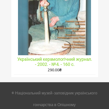
Український керамологічний журнал.
- 2002. - №4. - 160 с.
290.00
₴
© Національний музей-заповідник українського
гончарства в Опішному