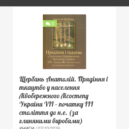
0
Щербань Анатолій. Прядіння і
ткацтво у населення
Лівобережного Лісостепу
України VII – початку ІІІ
століття до н.е. (за
глиняними виробами)
/ 07/10/2019
КНИГИ