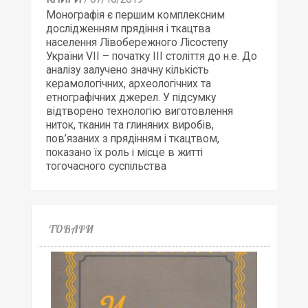
Монографія є першим комплексним
дослідженням прядіння і ткацтва
населення Лівобережного Лісостепу
України VІІ – початку ІІІ століття до н.е. До
аналізу залучено значну кількість
керамологічних, археологічних та
етнографічних джерел. У підсумку
відтворено технологію виготовлення
ниток, тканин та глиняних виробів,
пов’язаних з прядінням і ткацтвом,
показано їх роль і місце в житті
тогочасного суспільства
ТОВАРИ