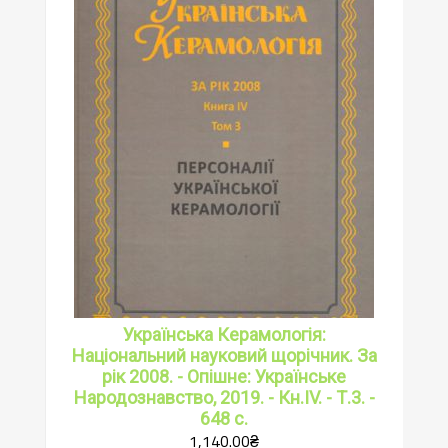
Українська Керамологія:
Національний науковий щорічник. За
рік 2008. - Опішне: Українське
Народознавство, 2019. - Кн.IV. - Т.3. -
648 с.
1,140.00
₴