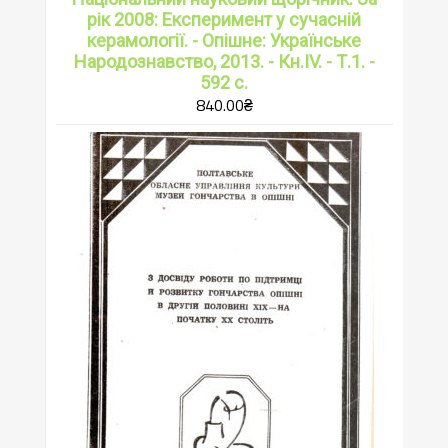
рік 2008: Експеримент у сучасній
керамології. - Опішне: Українське
Народознавство, 2013. - Кн.IV. - Т.1. -
592 с.
840.00
₴