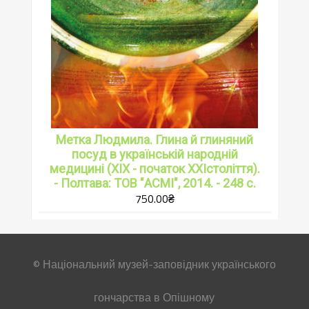
Метка Людмила. Глина й глиняний
посуд в українській народній
медицині (ХІХ - початок ХХІстоліття).
- Полтава: ТОВ "АСМІ", 2014. - 248 с.
750.00
₴
© Національний музей-заповідник українського
гончарства в Опішному