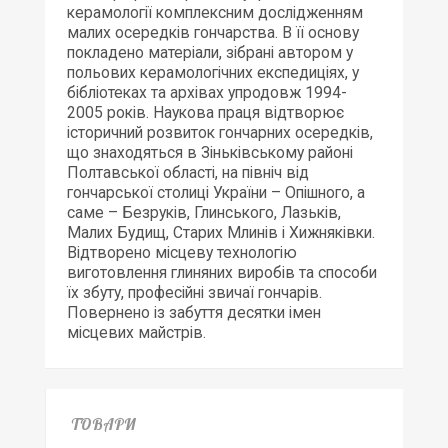
керамології комплексним дослідженням
малих осередків гончарства. В її основу
покладено матеріали, зібрані автором у
польових керамологічних експедиціях, у
бібліотеках та архівах упродовж 1994-
2005 років. Наукова праця відтворює
історичний розвиток гончарних осередків,
що знаходяться в Зіньківському районі
Полтавської області, на північ від
гончарської столиці України – Опішного, а
саме – Безруків, Глинського, Лазьків,
Малих Будищ, Старих Млинів і Хижняківки.
Відтворено місцеву технологію
виготовлення глиняних виробів та способи
їх збуту, професійні звичаї гончарів.
Повернено із забуття десятки імен
місцевих майстрів.
ТОВАРИ