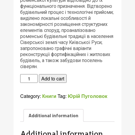
роменської культури відповідно до їх
функціонального призначення. Відтворено
будівельний процес і технологічні прийоми;
виділено локальні особливості й
закономірності розміщення структурних
елементів споруд; проаналізовано
роменські будівельні традиції в населення
Сіверської землі часу Київської Руси;
запропоновано графічні варіанти
реконструкції фортифікаційних і житлових
будівель, а також забудови поселень
сіверян.
Пуголовок
Add to cart
Юрій.
Будівельна
Category:
Книги
Tag:
Юрій Пуголовок
справа
літописних
сіверян.
Additional information
-
Опішне:
Українське
Additional information