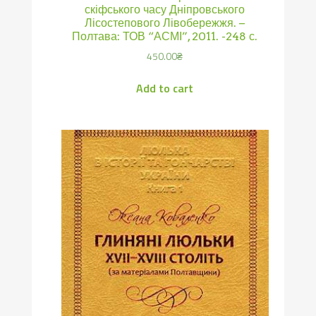
скіфського часу Дніпровського
Лісостепового Лівобережжя. –
Полтава: ТОВ “АСМІ”, 2011. -248 с.
450.00
₴
Add to cart