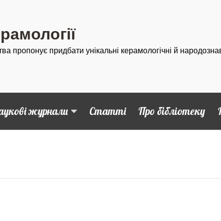
ерамології
тва пропонує придбати унікальні керамологічні й народозна
аукові журнали
Статті
Про бібліотеку