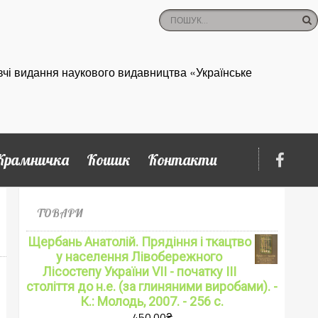
вчі видання наукового видавництва «Українське
Крамничка
Кошик
Контакти
ТОВАРИ
Щербань Анатолій. Прядіння і ткацтво
у населення Лівобережного
Лісостепу України VII - початку ІІІ
століття до н.е. (за глиняними виробами). -
К.: Молодь, 2007. - 256 с.
450.00
₴