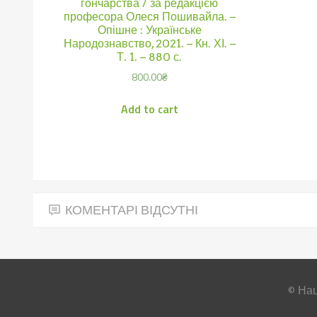
гончарства / за редакцією
професора Олеся Пошивайла. –
Опішне : Українське
Народознавство, 2021. – Кн. ХІ. –
Т. 1. – 880 с.
800.00
₴
Add to cart
КОМЕНТАРІ ВІДСУТНІ
© Нац