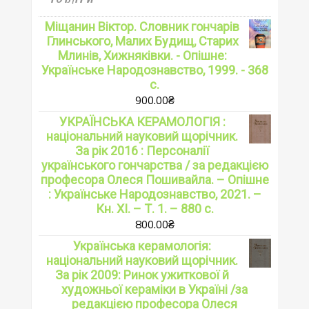
Міщанин Віктор. Словник гончарів
Глинського, Малих Будищ, Старих
Млинів, Хижняківки. - Опішне:
Українське Народознавство, 1999. - 368
с.
900.00
₴
УКРАЇНСЬКА КЕРАМОЛОГІЯ :
національний науковий щорічник.
За рік 2016 : Персоналії
українського гончарства / за редакцією
професора Олеся Пошивайла. – Опішне
: Українське Народознавство, 2021. –
Кн. ХІ. – Т. 1. – 880 с.
800.00
₴
Українська керамологія:
національний науковий щорічник.
За рік 2009: Ринок ужиткової й
художньої кераміки в Україні /за
редакцією професора Олеся