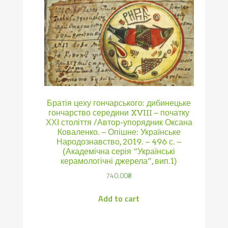
Братія цеху гончарського: дибинецьке
гончарство середини XVIII – початку
ХХІ століття /Автор-упорядник Оксана
Коваленко. – Опішне: Українське
Народознавство, 2019. – 496 с. –
(Академічна серія “Українські
керамологічні джерела”, вип.1)
740.00
₴
Add to cart